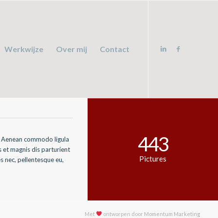
Werkwijze
Over mij
Contact
443
t. Aenean commodo ligula
 et magnis dis parturient
Pictures
es nec, pellentesque eu,
Met
ontworpen door
Momentum Marketing