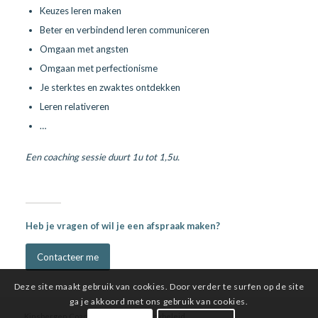
Keuzes leren maken
Beter en verbindend leren communiceren
Omgaan met angsten
Omgaan met perfectionisme
Je sterktes en zwaktes ontdekken
Leren relativeren
…
Een coaching sessie duurt 1u tot 1,5u.
Heb je vragen of wil je een afspraak maken?
Contacteer me
Deze site maakt gebruik van cookies. Door verder te surfen op de site
ga je akkoord met ons gebruik van cookies.
Kinsbergen Coaching ©
2026 |
Privacybeleid